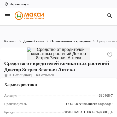
Череповец
Вологда
Архангельск
Великий Устюг
Каталог
Дачный сезон
От насекомых и грызунов
Средство от 
Киров
Кирово-Чепецк
Средство от вредителей комнатных растений
Коряжма
Доктор 8стрел Зеленая Аптека
0
Нет оценок
Нет отзывов
Котлас
Характеристики
Новодвинск
Артикул
330468-7
Рыбинск
Производитель
ООО "Зеленая аптека садовода"
Северодвинск
Бренд
ЗЕЛЕНАЯ АПТЕКА САДОВОДА