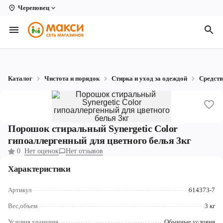
Череповец
Вологда
Архангельск
Великий Устюг
Каталог
Чистота и порядок
Стирка и уход за одеждой
Средств
Киров
Кирово-Чепецк
Порошок стиральный Synergetic Color
Коряжма
гипоаллергенный для цветного белья 3кг
Котлас
0
Нет оценок
Нет отзывов
Новодвинск
Характеристики
Рыбинск
Артикул
614373-7
Вес,объем
3 кг
Северодвинск
Условия хранения
Обычные условия