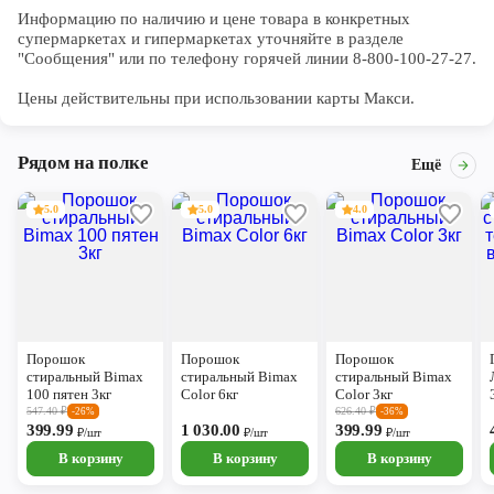
Информацию по наличию и цене товара в конкретных 
супермаркетах и гипермаркетах уточняйте в разделе 
"Сообщения" или по телефону горячей линии 8-800-100-27-27. 

Цены действительны при использовании карты Макси.
Рядом на полке
Ещё
5.0
5.0
4.0
Порошок
Порошок
Порошок
стиральный Bimax
стиральный Bimax
стиральный Bimax
100 пятен 3кг
Color 6кг
Color 3кг
547.40
₽
626.40
₽
-26%
-36%
399.99
1 030.00
399.99
₽/шт
₽/шт
₽/шт
В корзину
В корзину
В корзину