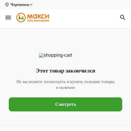
Череповец
Вологда
Архангельск
Великий Устюг
Киров
Кирово-Чепецк
Этот товар закончился
Коряжма
Но вы можете посмотреть и купить похожие товары
Котлас
в наличии
Новодвинск
Смотреть
Рыбинск
Северодвинск