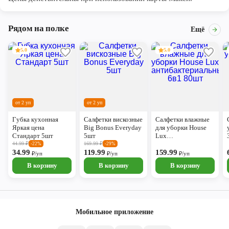
Рядом на полке
Ещё
5.0
5.0
от 2 уп
от 2 уп
Губка кухонная
Салфетки вискозные
Салфетки влажные
Яркая цена
Big Bonus Everyday
для уборки House
Стандарт 5шт
5шт
Lux
антибактериальные
44.99
₽
169.99
₽
-22%
-29%
34.99
119.99
6в1 80шт
159.99
₽/уп
₽/уп
₽/уп
В корзину
В корзину
В корзину
Мобильное приложение