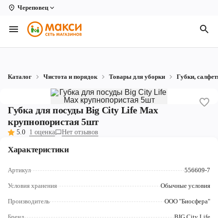
Череповец
Вологда
Архангельск
Великий Устюг
Каталог
Чистота и порядок
Товары для уборки
Губки, салфет
Киров
Кирово-Чепецк
Губка для посуды Big City Life Max
крупнопористая 5шт
Коряжма
5.0
1 оценка
Нет отзывов
Котлас
Характеристики
Новодвинск
Артикул
556609-7
Рыбинск
Условия хранения
Обычные условия
Производитель
ООО "Биосфера"
Северодвинск
Бренд
BIG City Life