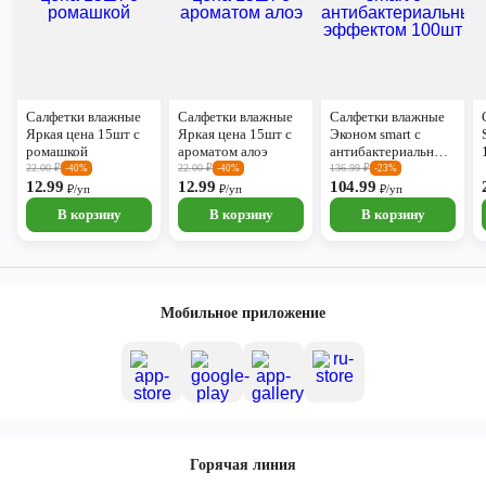
Салфетки влажные
Салфетки влажные
Салфетки влажные
Яркая цена 15шт с
Яркая цена 15шт с
Эконом smart с
ромашкой
ароматом алоэ
антибактериальным
эффектом 100шт
22.00
₽
22.00
₽
136.99
₽
-40%
-40%
-23%
12.99
12.99
104.99
₽/уп
₽/уп
₽/уп
В корзину
В корзину
В корзину
Мобильное приложение
Горячая линия