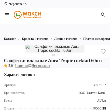
Череповец
Вологда
Архангельск
Великий Устюг
Каталог
Красота и гигиена
Личная гигиена
Платки и салфетк
Киров
Кирово-Чепецк
Салфетки влажные Aura Tropic cocktail 60шт
Коряжма
5.0
3 оценки
Нет отзывов
Котлас
Характеристики
Новодвинск
Артикул
380799-7
Рыбинск
Производитель
ООО "Коттон Клаб"
Бренд
AURA
Северодвинск
Страна
РОССИЯ