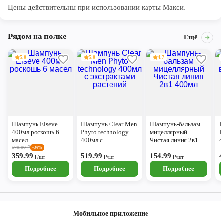
Цены действительны при использовании карты Макси.
Рядом на полке
Ещё
5.0
5.0
4.7
Шампунь Elseve
Шампунь Clear Men
Шампунь-бальзам
400мл роскошь 6
Phyto technology
мицеллярный
масел
400мл с
Чистая линия 2в1
экстрактами
400мл
570.00
₽
-36%
359.99
растений
519.99
154.99
₽/шт
₽/шт
₽/шт
Подробнее
Подробнее
Подробнее
Мобильное приложение