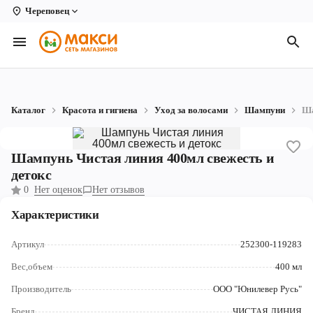
Череповец
Вологда
Архангельск
Великий Устюг
Каталог
Красота и гигиена
Уход за волосами
Шампуни
Ша
Киров
Кирово-Чепецк
Шампунь Чистая линия 400мл свежесть и
детокс
Коряжма
0
Нет оценок
Нет отзывов
Котлас
Характеристики
Новодвинск
Артикул
252300-119283
Рыбинск
Вес,объем
400 мл
Производитель
ООО "Юнилевер Русь"
Северодвинск
Бренд
ЧИСТАЯ ЛИНИЯ