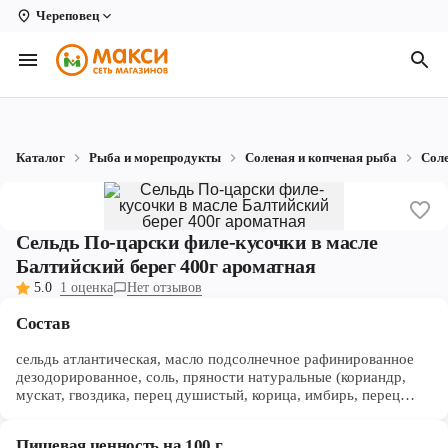
Череповец
Вологда
Архангельск
Великий Устюг
Каталог
Рыба и морепродукты
Соленая и копченая рыба
Сол
Киров
Кирово-Чепецк
Сельдь По-царски филе-кусочки в масле
Коряжма
Балтийский берег 400г ароматная
5.0
1 оценка
Нет отзывов
Котлас
Состав
Новодвинск
сельдь атлантическая, масло подсолнечное рафинированное
Рыбинск
дезодорированное, соль, пряности натуральные (кориандр,
мускат, гвоздика, перец душистый, корица, имбирь, перец
черный), консерванты: E211, Е202
Северодвинск
Пищевая ценность на 100 г