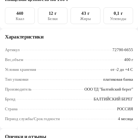
Череповец
440
12 г
43 г
0,1 г
Ярославль
Ккал
Белки
Жиры
Углеводы
Характеристики
Артикул
72790-6655
Вес,объем
400 г
Условия хранения
от -2 до +4 С
Тип упаковки
платиковая банка
Производитель
ООО ТД "Балтийский берег"
Бренд
БАЛТИЙСКИЙ БЕРЕГ
Страна
РОССИЯ
Период службы/Срок годности
4 месяца
Оценки и отзывы