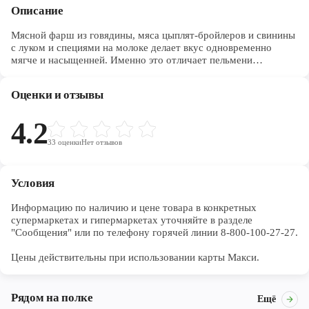
Описание
Мясной фарш из говядины, мяса цыплят-бройлеров и свинины
с луком и специями на молоке делает вкус одновременно
мягче и насыщенней. Именно это отличает пельмени
«Сочные» из special-линейки «Sибирская коллекция». Как
всегда, тщательный подбор ингредиентов и строгое
Оценки и отзывы
соблюдение технологии — все для того, чтобы вы получили
сытное, вкусное, богатое полезными веществами блюдо.
Крупный размер особенно понравится мужчинам —
4.2
настоящая еда, в которой много начинки.
33
оценки
Нет отзывов
Условия
Информацию по наличию и цене товара в конкретных 
супермаркетах и гипермаркетах уточняйте в разделе 
"Сообщения" или по телефону горячей линии 8-800-100-27-27. 

Цены действительны при использовании карты Макси.
Рядом на полке
Ещё