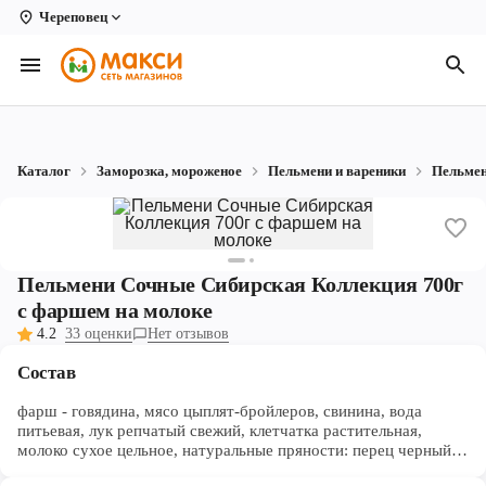
Череповец
Вологда
Архангельск
Великий Устюг
Каталог
Заморозка, мороженое
Пельмени и вареники
Пельме
Киров
Кирово-Чепецк
Коряжма
Пельмени Сочные Сибирская Коллекция 700г
с фаршем на молоке
Котлас
4.2
33 оценки
Нет отзывов
Новодвинск
Состав
Рыбинск
фарш - говядина, мясо цыплят-бройлеров, свинина, вода
питьевая, лук репчатый свежий, клетчатка растительная,
молоко сухое цельное, натуральные пряности: перец черный,
Северодвинск
чеснок, перец белый; соль; тесто - мука пшеничная высший