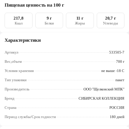
сорт, вода питьевая, меланж яичный, масло подсолнечное,
Череповец
Пищевая ценность на 100 г
соль
Ярославль
217,8
9 г
11 г
20,7 г
Ккал
Белки
Жиры
Углеводы
Характеристики
Артикул
533505-7
Вес,объем
700 г
Условия хранения
не выше -18 С
Тип упаковки
пакет
Производитель
ООО "Щелковский МПК"
Бренд
СИБИРСКАЯ КОЛЛЕКЦИЯ
Страна
РОССИЯ
Период службы/Срок годности
180 дней