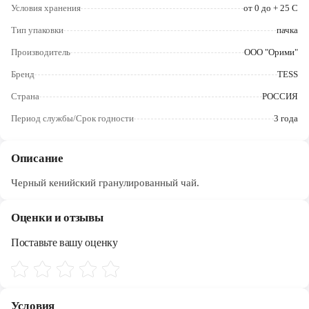
Череповец
Условия хранения
от 0 до + 25 С
Тип упаковки
пачка
Ярославль
Производитель
ООО "Орими"
Бренд
TESS
Страна
РОССИЯ
Период службы/Срок годности
3 года
Описание
Черный кенийский гранулированный чай.
Оценки и отзывы
Поставьте вашу оценку
Условия