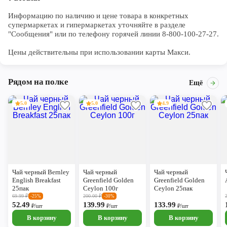
Информацию по наличию и цене товара в конкретных 
супермаркетах и гипермаркетах уточняйте в разделе 
"Сообщения" или по телефону горячей линии 8-800-100-27-27. 

Цены действительны при использовании карты Макси.
Рядом на полке
Ещё
5.0
5.0
4.9
Чай черный Bernley
Чай черный
Чай черный
English Breakfast
Greenfield Golden
Greenfield Golden
25пак
Ceylon 100г
Ceylon 25пак
69.99
₽
200.00
₽
-25%
-30%
52.49
139.99
133.99
₽/шт
₽/шт
₽/шт
В корзину
В корзину
В корзину