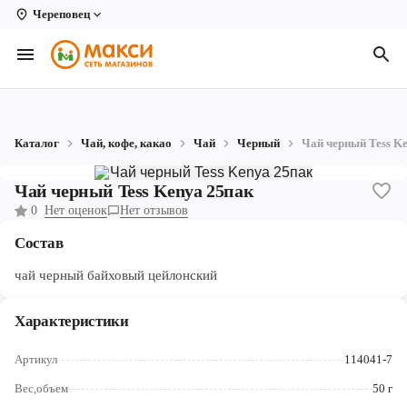
Череповец
Вологда
Архангельск
Великий Устюг
Каталог
Чай, кофе, какао
Чай
Черный
Чай черный Tess K
Киров
Чай черный Tess Kenya 25пак
Кирово-Чепецк
0
Нет оценок
Нет отзывов
Коряжма
Состав
Котлас
чай черный байховый цейлонский
Новодвинск
Характеристики
Рыбинск
Артикул
114041-7
Северодвинск
Вес,объем
50 г