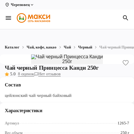
Череповец
Вологда
Архангельск
Великий Устюг
Каталог
Чай, кофе, какао
Чай
Черный
Чай черный Принце
Киров
Кирово-Чепецк
Чай черный Принцесса Канди 250г
5.0
8 оценок
Нет отзывов
Коряжма
Состав
Котлас
цейлонский чай черный байховый
Новодвинск
Характеристики
Рыбинск
Артикул
1265-7
Северодвинск
Вес,объем
250 г