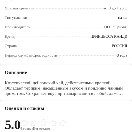
Череповец
Условия хранения
от 0 до + 25 С
Ярославль
Тип упаковки
пачка
Производитель
ООО "Орими"
Бренд
ПРИНЦЕССА КАНДИ
Страна
РОССИЯ
Период службы/Срок годности
3 года
Описание
Классический цейлонский чай, действительно крепкий.
Обладает терпким, насыщенным вкусом и подлинно чайным
ароматом. Сохраняет вкус при заваривании в любой, даже
жесткой, воде.
Оценки и отзывы
5.0
8
оценок
Нет отзывов