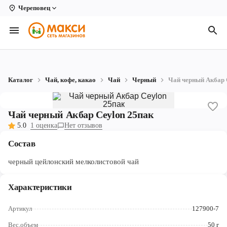
Череповец
Вологда
Архангельск
Великий Устюг
Каталог
Чай, кофе, какао
Чай
Черный
Чай черный Акбар 
Киров
Кирово-Чепецк
Чай черный Акбар Ceylon 25пак
5.0
1 оценка
Нет отзывов
Коряжма
Состав
Котлас
черный цейлонский мелколистовой чай
Новодвинск
Характеристики
Рыбинск
Артикул
127900-7
Северодвинск
Вес,объем
50 г