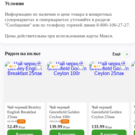
Условия
Информацию по наличию и цене товара в конкретных 
супермаркетах и гипермаркетах уточняйте в разделе 
"Сообщения" или по телефону горячей линии 8-800-100-27-27. 

Цены действительны при использовании карты Макси.
Рядом на полке
Ещё
5.0
5.0
4.9
Чай черный Bernley
Чай черный
Чай черный
English Breakfast
Greenfield Golden
Greenfield Golden
25пак
Ceylon 100г
Ceylon 25пак
69.99
₽
200.00
₽
-25%
-30%
52.49
139.99
133.99
₽/шт
₽/шт
₽/шт
В корзину
В корзину
В корзину