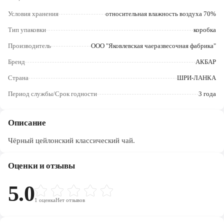
Череповец
Условия хранения
относительная влажность воздуха 70%
Ярославль
Тип упаковки
коробка
Производитель
ООО "Яковлевская чаеразвесочная фабрика"
Бренд
АКБАР
Страна
ШРИ-ЛАНКА
Период службы/Срок годности
3 года
Описание
Чёрный цейлонский классический чай.
Оценки и отзывы
5.0
1
оценка
Нет отзывов