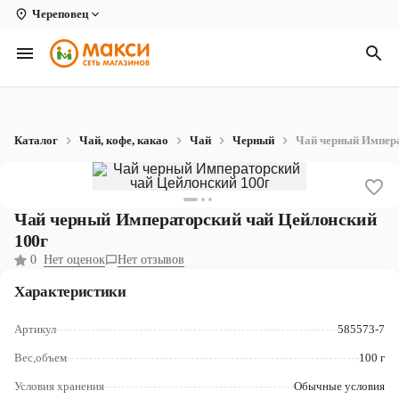
Череповец
Вологда
Архангельск
Великий Устюг
Каталог
Чай, кофе, какао
Чай
Черный
Чай черный Импера
Киров
Кирово-Чепецк
Чай черный Императорский чай Цейлонский
Коряжма
100г
0
Нет оценок
Нет отзывов
Котлас
Характеристики
Новодвинск
Артикул
585573-7
Рыбинск
Вес,объем
100 г
Северодвинск
Условия хранения
Обычные условия