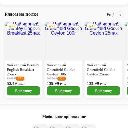
Рядом на полке
Ещё
5.0
5.0
4.9
Чай черный Bernley
Чай черный
Чай черный
English Breakfast
Greenfield Golden
Greenfield Golden
25пак
Ceylon 100г
Ceylon 25пак
69.99
₽
200.00
₽
-25%
-30%
52.49
139.99
133.99
₽/шт
₽/шт
₽/шт
В корзину
В корзину
В корзину
Мобильное приложение