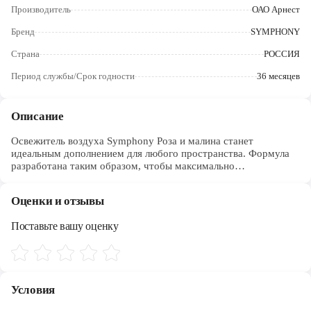
Череповец
Производитель
ОАО Арнест
Бренд
SYMPHONY
Ярославль
Страна
РОССИЯ
Период службы/Срок годности
36 месяцев
Описание
Освежитель воздуха Symphony Роза и малина станет
идеальным дополнением для любого пространства. Формула
разработана таким образом, чтобы максимально
нейтрализовать посторонние ароматы.
Ароматизатор для дома спрей наполнит помещения
Оценки и отзывы
приятными нотами Розы и малины. Спрей распространяет
ровный, ненавязчивый аромат, создавая атмосферу свежести и
Поставьте вашу оценку
уюта.
Он подходит для различных помещений: будь то туалет,
ванная комната или гостиная.
Условия