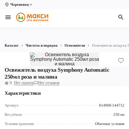
Череповец
Вологда
Архангельск
Великий Устюг
Каталог
Чистота и порядок
Освежители
Освежитель воздуха 
Киров
Кирово-Чепецк
Освежитель воздуха Symphony Automatic
Коряжма
250мл роза и малина
0
Нет оценок
Нет отзывов
Котлас
Характеристики
Новодвинск
Артикул
614908-144712
Рыбинск
Вес,объем
250 мл
Северодвинск
Условия хранения
Обычные условия