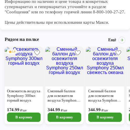
Информацию по наличию и цене товара в конкретных 
супермаркетах и гипермаркетах уточняйте в разделе 
"Сообщения" или по телефону горячей линии 8-800-100-27-27. 

Цены действительны при использовании карты Макси.
Рядом на полке
Ещё
5.0
Освежитель воздуха
Сменный баллон
Сменный баллон
Symphony 300мл
для освежителя
для освежителя
горный воздух
воздуха Symphony
воздуха Symphony
250мл горный
250мл свежесть
174.99
воздух
344.99
океана
344.99
₽/шт
₽/шт
₽/шт
В корзину
В корзину
В корзину