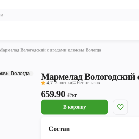
Мармелад Вологодский с ягодами клюквы Вологда
Мармелад Вологодский 
4.7
3 оценки
Нет отзывов
659.90
₽/кг
В корзину
Состав