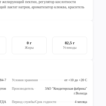
нт желирующий пектин, регулятор кислотности
ий лактат натрия, ароматизатор клюква, краситель
0 г
82,5 г
Жиры
Углеводы
84-7
Условия хранения
от +10 до +20 C
ртон
Производитель
ЗАО "Кондитерская фабрика"
г.Вологда
ГДА
Период службы/Срок годности
4 месяца