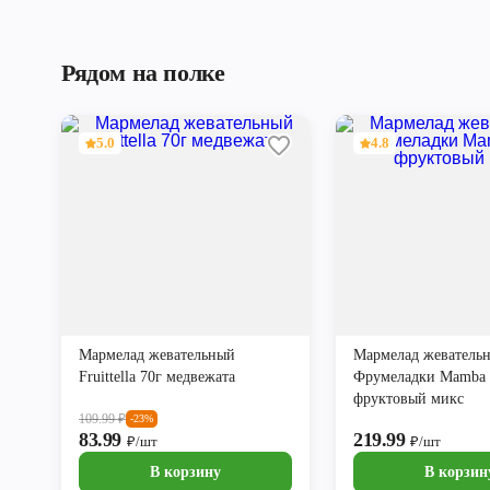
Рядом на полке
5.0
4.8
Мармелад жевательный
Мармелад жеватель
Fruittella 70г медвежата
Фрумеладки Mamba 
фруктовый микс
109.99
₽
-23%
83.99
219.99
₽/шт
₽/шт
В корзину
В корзин