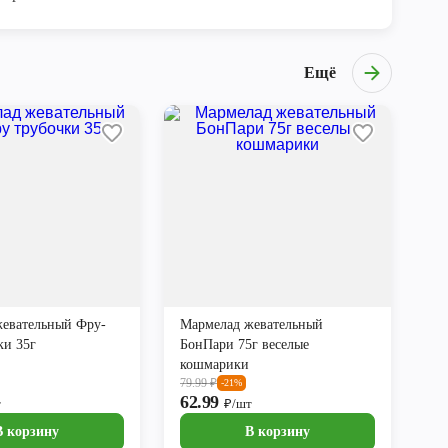
Ещё
евательный Фру-
Мармелад жевательный
ки 35г
БонПари 75г веселые
кошмарики
79.99
₽
-21%
62.99
т
₽/шт
В корзину
В корзину