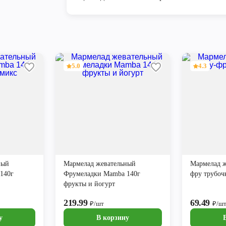
5.0
4.3
ный
Мармелад жевательный
Мармелад ж
140г
Фрумеладки Mamba 140г
фру трубоч
фрукты и йогурт
219.99
69.49
₽/шт
₽/ш
у
В корзину