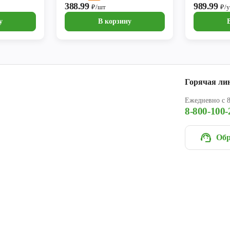
388.99
989.99
₽/шт
₽/
у
В корзину
Горячая ли
Ежедневно с 8
8-800-100-
Обр