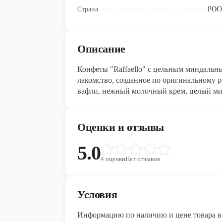
Страна
РОС
Описание
Конфеты "Raffaello" с цельным миндальны
лакомство, созданное по оригинальному р
вафли, нежный молочный крем, целый мин
изысканное сочетание вот уже 25 лет пол
"Raffaello" были созданы как "летние" к
высокой температуре. Каждое изделие уп
Оценки и отзывы
стильно оформлена и станет приятным ро
5.0
4
оценки
Нет отзывов
Условия
Информацию по наличию и цене товара в 