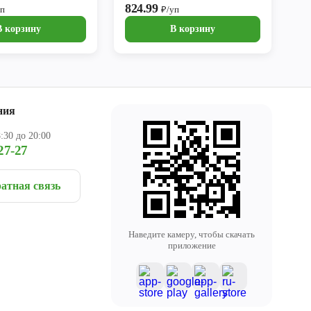
824.99
уп
₽/уп
В корзину
В корзину
ния
:30 до 20:00
27-27
атная связь
Наведите камеру, чтобы скачать
приложение