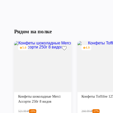
Рядом на полке
5.0
4.9
Конфеты шоколадные Merci
Конфеты Toffifee 12
Ассорти 250г 8 видов
521.99
₽
260.99
₽
-29%
-27%