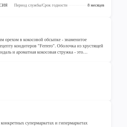
СИЯ
Период службы/Срок годности
8 месяцев
м орехом в кокосовой обсыпке - знаменитое
ецепту кондитеров "Ferrero". Оболочка из хрустящей
даль и ароматная кокосовая стружка - это
ьзуется огромной популярностью во всем мире.
онфеты, которые в отличие от шоколадных не тают при
аковано в индивидуальный пакетик. Коробочка
мантическим подарком дорогому человеку.
конкретных супермаркетах и гипермаркетах 