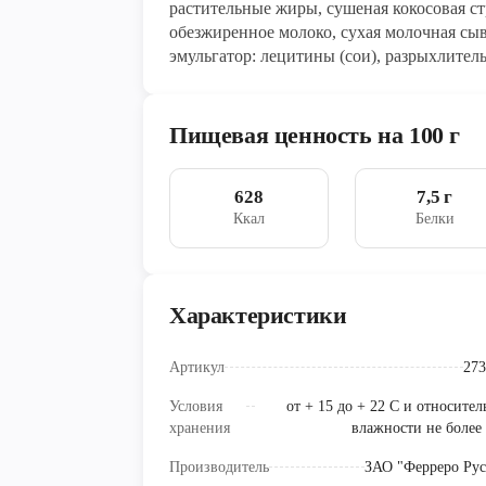
растительные жиры, сушеная кокосовая стр
обезжиренное молоко, сухая молочная сы
эмульгатор: лецитины (сои), разрыхлитель
Пищевая ценность на 100 г
628
7,5 г
Ккал
Белки
Характеристики
Артикул
273
Условия
от + 15 до + 22 C и относите
хранения
влажности не более
Производитель
ЗАО "Ферреро Рус