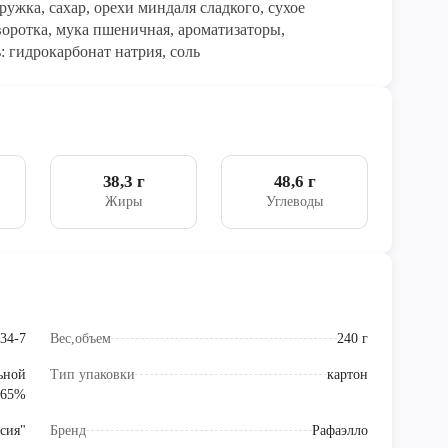
ужка, сахар, орехи миндаля сладкого, сухое
воротка, мука пшеничная, ароматизаторы,
: гидрокарбонат натрия, соль
38,3 г
48,6 г
Жиры
Углеводы
34-7
Вес,объем
240 г
льной
Тип упаковки
картон
 65%
сия"
Бренд
Рафаэлло