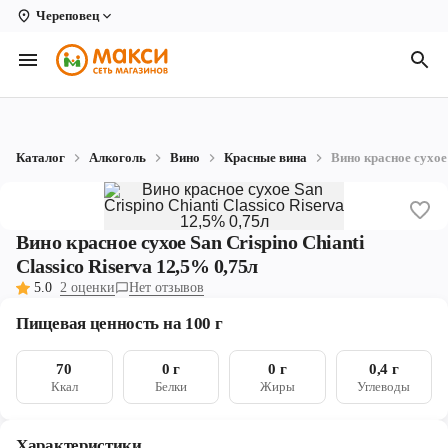
Череповец
Вологда
Архангельск
Великий Устюг
Каталог
Алкоголь
Вино
Красные вина
Вино красное сухое 
Киров
Кирово-Чепецк
Вино красное сухое San Crispino Chianti
Коряжма
Classico Riserva 12,5% 0,75л
5.0
2 оценки
Нет отзывов
Котлас
Пищевая ценность на 100 г
Новодвинск
70
0 г
0 г
0,4 г
Рыбинск
Ккал
Белки
Жиры
Углеводы
Северодвинск
Характеристики