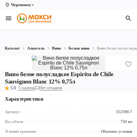
Череповец
Вологда
Архангельск
Великий Устюг
Каталог
Алкоголь
Вино
Белые вина
Вино белое полусладко
Киров
Кирово-Чепецк
Вино белое полусладкое Espiritu de Chile
Коряжма
Sauvignon Blanc 12% 0,75л
5.0
5 оценок
Нет отзывов
Котлас
Характеристики
Новодвинск
Артикул
552599-7
Рыбинск
Вес,объем
750 мл
Северодвинск
Условия хранения
Обычные условия