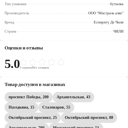
Череповец
Тип упаковки
бутылка
Производитель
ООО "Мистраль алко"
Ярославль
Бренд
Еспириту Де Чили
Страна
ЧИЛИ
Оценки и отзывы
5.0
5
оценок
Нет отзывов
Товар доступен в магазинах
проспект Победы, 200
Архангельская, 43
Наседкина, 15
Сталеваров, 55
Октябрьский проспект, 25
Октябрьский проспект, 88
Архангельская, 70Б
Московский проспект, 51