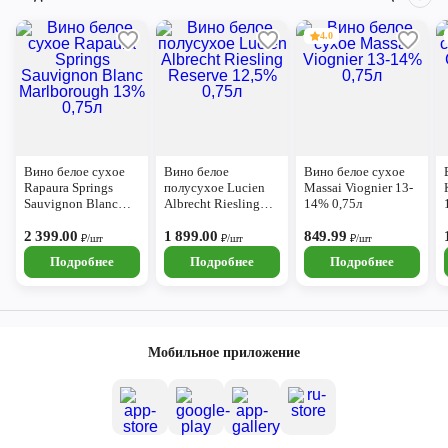
4.0
Вино белое сухое
Вино белое
Вино белое сухое
Rapaura Springs
полусухое Lucien
Massai Viognier 13-
Sauvignon Blanc
Albrecht Riesling
14% 0,75л
Marlborough 13%
Reserve 12,5% 0,75л
0,75л
2 399.00
1 899.00
849.99
₽/шт
₽/шт
₽/шт
Подробнее
Подробнее
Подробнее
Мобильное приложение