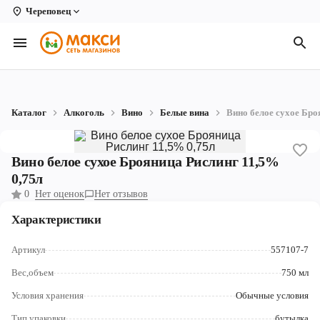
Череповец
Вологда
Архангельск
Великий Устюг
Каталог
Алкоголь
Вино
Белые вина
Вино белое сухое Бро
Киров
Кирово-Чепецк
Вино белое сухое Брояница Рислинг 11,5%
0,75л
Коряжма
0
Нет оценок
Нет отзывов
Котлас
Характеристики
Новодвинск
Артикул
557107-7
Рыбинск
Вес,объем
750 мл
Условия хранения
Обычные условия
Северодвинск
Тип упаковки
бутылка