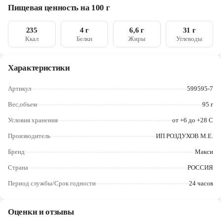
Череповец
Пищевая ценность на 100 г
Ярославль
235
4 г
6,6 г
31 г
Ккал
Белки
Жиры
Углеводы
Характеристики
Артикул
599595-7
Вес,объем
95 г
Условия хранения
от +6 до +28 С
Производитель
ИП РОЗДУХОВ М.Е.
Бренд
Макси
Страна
РОССИЯ
Период службы/Срок годности
24 часов
Оценки и отзывы