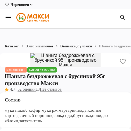
Череповец
Вологда
Архангельск
Великий Устюг
Каталог
Хлеб и выпечка
Выпечка, булочки
Шаньга бездрожже
Киров
Кирово-Чепецк
Без дрожжей
Купили >5 000 раз
Коряжма
Шаньга бездрожжевая с брусникой 95г
производство Макси
Котлас
4.7
52 оценки
Нет отзывов
Новодвинск
Состав
Рыбинск
мука пш.в/с,кефир,мука рж,маргарин,вода,хлопья
картоф,яичный порошок,соль,сода,брусника,повидло
яблочн,загуститель
Северодвинск