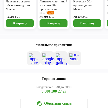
Лепешка с сыром
Лепешка с ветчиной
Круассан 55г
80г производство
и сыром 80г
производство
Макси
производство
Макси
Макси
51.10
₽
-21%
54.49
39.99
28.49
₽/шт
₽/шт
₽/шт
В корзину
В корзину
В корзину
Мобильное приложение
Горячая линия
Ежедневно с 8:30 до 20:00
8-800-100-27-27
Обратная связь