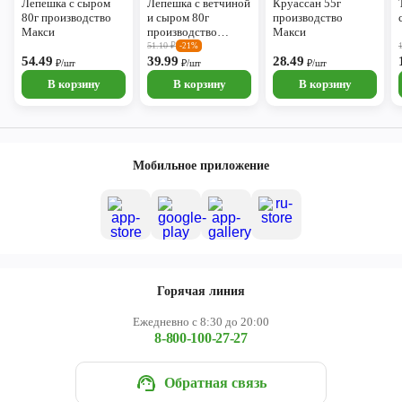
Лепешка с сыром
Лепешка с ветчиной
Круассан 55г
80г производство
и сыром 80г
производство
Макси
производство
Макси
Макси
51.10
₽
-21%
54.49
39.99
28.49
₽/шт
₽/шт
₽/шт
В корзину
В корзину
В корзину
Мобильное приложение
Горячая линия
Ежедневно с 8:30 до 20:00
8-800-100-27-27
Обратная связь