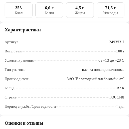
кислотности лимонная кислота, консервант сорбат калия),
Череповец
масло подсолнечное, сахар белый, яйцо куриное, дрожжи
353
6,6 г
4,5 г
71,5 г
хлебопекарные, соль поваренная пищевая, клейковина
Ккал
Белки
Жиры
Углеводы
Ярославль
пшеничная.
Характеристики
Артикул
249353-7
Вес,объем
100 г
Условия хранения
от +13 до +23 С
Тип упаковки
пленка полипропиленовая
Производитель
ЗАО "Вологодский хлебокомбинат"
Бренд
ВХК
Страна
РОССИЯ
Период службы/Срок годности
4 дня
Оценки и отзывы