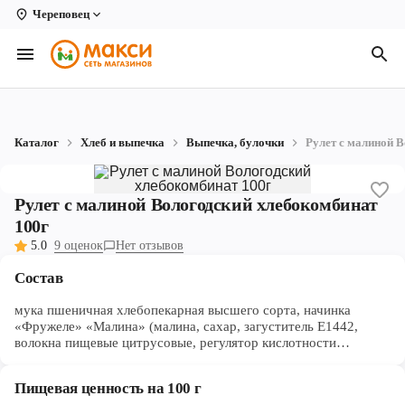
Череповец
Вологда
Архангельск
Великий Устюг
Каталог
Хлеб и выпечка
Выпечка, булочки
Рулет с малиной 
Киров
Кирово-Чепецк
Рулет с малиной Вологодский хлебокомбинат
100г
Коряжма
5.0
9 оценок
Нет отзывов
Котлас
Состав
Новодвинск
мука пшеничная хлебопекарная высшего сорта, начинка
«Фружеле» «Малина» (малина, сахар, загуститель Е1442,
Рыбинск
волокна пищевые цитрусовые, регулятор кислотности
лимонная кислота, консервант сорбат калия, ароматизатор,
идентичный натуральному, краситель Е120), вода питьевая,
Северодвинск
Пищевая ценность на 100 г
повидло яблочное (пюре яблочное, сахар белый, регулятор