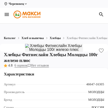
Череповец
Вологда
Архангельск
Великий Устюг
Каталог
Хлеб и выпечка
Хлебцы
Хлебцы Фитнеслайн Хлебцы 
Киров
Кирово-Чепецк
Хлебцы Фитнеслайн Хлебцы Молодцы 100г
железо плюс
Коряжма
4.8
6 оценок
Нет отзывов
Котлас
Характеристики
Новодвинск
Артикул
46647-16305
Рыбинск
Производитель
МОЛОДЦЫ
Бренд
МОЛОДЦЫ
Северодвинск
Страна
РОССИЯ