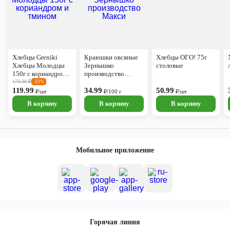
Хлебцы Greniki
Краюшки овсяные
Хлебцы ОГО! 75г
Хлебцы Молодцы
Зернышко
столовые
150г с кориандром и
производство
тмином
Макси
179.99
₽
-33%
119.99
34.99
50.99
₽/шт
₽/100 г
₽/шт
В корзину
В корзину
В корзину
Мобильное приложение
Горячая линия