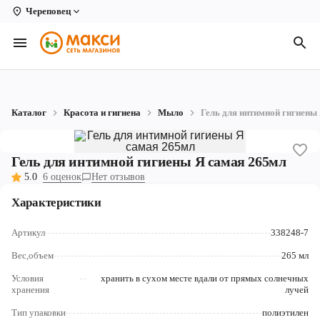
Череповец
Вологда
Архангельск
Великий Устюг
Каталог
Красота и гигиена
Мыло
Гель для интимной гигиены
Киров
Кирово-Чепецк
Гель для интимной гигиены Я самая 265мл
5.0
6 оценок
Нет отзывов
Коряжма
Характеристики
Котлас
Артикул
338248-7
Новодвинск
Вес,объем
265 мл
Рыбинск
Условия
хранить в сухом месте вдали от прямых солнечных
хранения
лучей
Северодвинск
Тип упаковки
полиэтилен