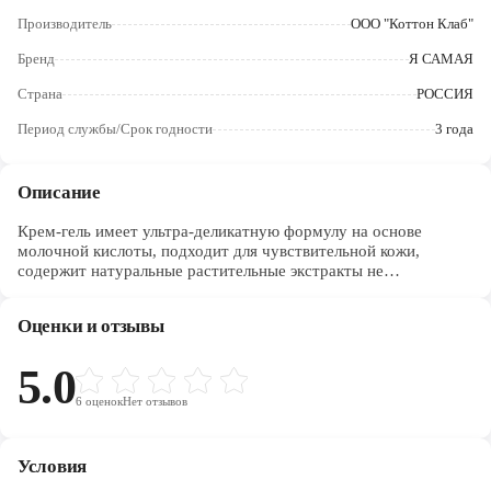
Череповец
Производитель
ООО "Коттон Клаб"
Ярославль
Бренд
Я САМАЯ
Страна
РОССИЯ
Период службы/Срок годности
3 года
Описание
Крем-гель имеет ультра-деликатную формулу на основе
молочной кислоты, подходит для чувствительной кожи,
содержит натуральные растительные экстракты не
раздражающие кожу, поддерживает естественный pH-баланс,
одобрено Институтом Акушерства и гинекологии "РАМН".
Оценки и отзывы
5.0
6
оценок
Нет отзывов
Условия