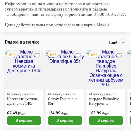
Информацию по наличию и цене товара в конкретных 
супермаркетах и гипермаркетах уточняйте в разделе 
"Сообщения" или по телефону горячей линии 8-800-100-27-27. 

Цены действительны при использовании карты Макси.
Рядом на полке
Ещё
4.5
5.0
5.0
Мыло туалетное
Мыло туалетное
Мыло туалетное
Невская косметика
Camay Dinamique
твердое Palmolive
Дегтярное 140г
85г
Натурэль
Освежающее с
67.49
134.99
летним арбузом 90 г
102.99
₽/шт
₽/шт
₽/шт
В корзину
В корзину
В корзину