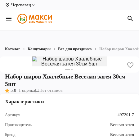
Череповец
Вологда
Архангельск
Великий Устюг
Каталог
Канцтовары
Все для праздника
Набор шаров Хвалебн
Киров
Кирово-Чепецк
Набор шаров Хвалебные Веселая затея 30см
Коряжма
5шт
5.0
1 оценка
Нет отзывов
Котлас
Характеристики
Новодвинск
Артикул
497201-7
Рыбинск
Производитель
Веселая затея
Северодвинск
Бренд
Веселая затея