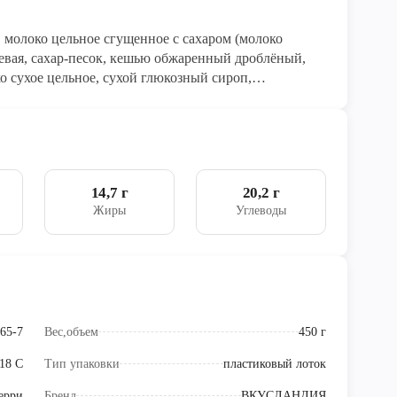
, молоко цельное сгущенное с сахаром (молоко
ьевая, сахар-песок, кешью обжаренный дроблёный,
о сухое цельное, сухой глюкозный сироп,
 - моно- и диглицериды жирных кислот,
рожкового дерева, карбоксиметилцеллюлоза),
ный пищевой хлорофиллин/куркумин
14,7 г
20,2 г
Жиры
Углеводы
65-7
Вес,объем
450 г
18 C
Тип упаковки
пластиковый лоток
ерри
Бренд
ВКУСЛАНДИЯ