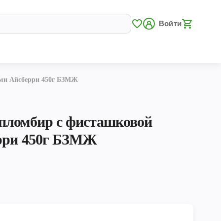
Войти
ами Айсберри 450г БЗМЖ
пломбир с фисташковой
ерри 450г БЗМЖ