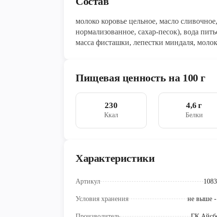
Состав
молоко коровье цельное, масло сливочное
нормализованное, сахар-песок), вода пит
масса фисташки, лепестки миндаля, молок
комплексная пищевая добавка (эмульгатор
стабилизаторы: гуаровая камедь, камедь 
краситель натураль
Пищевая ценность на 100 г
230
4,6 г
Ккал
Белки
Характеристики
Артикул
1083
Условия хранения
не выше -
Производитель
ГК Айсб