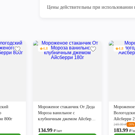
Цены действительны при использовании 
4.8
4.8
ский
Мороженое стаканчик От Деда
Мороженое
о
Мороза ванильное с
Вологодск
и 800г
клубничным джемом Айсберри
Айсберри 
249.99
₽
180г
-26%
134.99
183.99
₽/шт
₽/