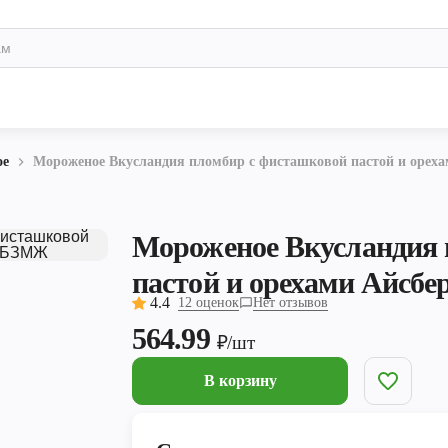
ое
Мороженое Вкусландия пломбир с фисташковой пастой и орех
Мороженое Вкусландия 
пастой и орехами Айсб
4.4
12 оценок
Нет отзывов
564.99
₽/шт
В корзину