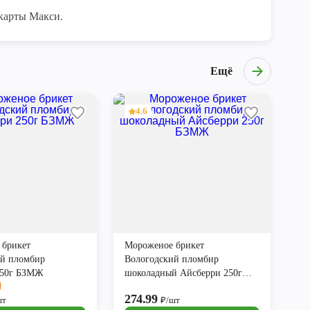
карты Макси.
Ещё
4.6
 брикет
Мороженое брикет
ий пломбир
Вологодский пломбир
250г БЗМЖ
шоколадный Айсберри 250г
БЗМЖ
274.99
шт
₽/шт