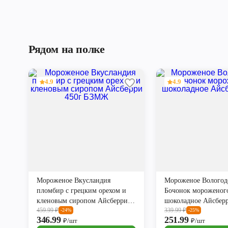
Рядом на полке
4.9
4.9
Мороженое Вкусландия
Мороженое Вологод
пломбир с грецким орехом и
Бочонок мороженог
кленовым сиропом Айсберри
шоколадное Айсберр
459.99
₽
339.99
₽
450г БЗМЖ
-24%
-25%
346.99
251.99
₽/шт
₽/шт