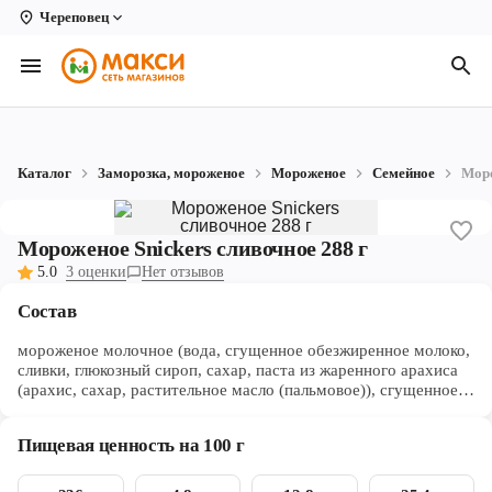
Череповец
Вологда
Архангельск
Великий Устюг
Каталог
Заморозка, мороженое
Мороженое
Семейное
Моро
Киров
Кирово-Чепецк
Мороженое Snickers сливочное 288 г
5.0
3 оценки
Нет отзывов
Коряжма
Состав
Котлас
мороженое молочное (вода, сгущенное обезжиренное молоко,
Новодвинск
сливки, глюкозный сироп, сахар, паста из жаренного арахиса
(арахис, сахар, растительное масло (пальмовое)), сгущенное
обезжиренное молоко с сахаром, какао порошок, эмульгатор
Рыбинск
(моно- и диглицериды жирных кислот), стабилизаторы (камедь
Пищевая ценность на 100 г
рожкового дерева, гуаровая камедь, Е 407), соль); глазурь
Северодвинск
(сахар, какао масло, какао тертое, сухое обезжиренное
молоко, молочный жир, лактоза, сухая молочная сыворотка,