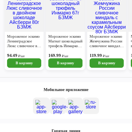
Мороженое эскимо
Мороженое эскимо
Мороженое эскимо
Ленинградское
Магнат шоколадный
Жемчужина России
Люкс сливочное в
трюфель Инмарко
сливочное миндаль
двойном шоколаде
67г БЗМЖ
с карамельным
Айсберри 80г
94.49
169.99
соусом Айсберри
119.99
₽/шт
₽/шт
₽/шт
БЗМЖ
80г БЗМЖ
В корзину
В корзину
В корзину
Мобильное приложение
Горячая линия