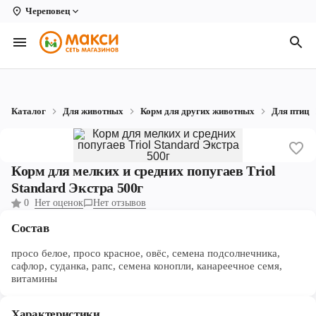
Череповец
Вологда
Архангельск
Великий Устюг
Каталог
Для животных
Корм для других животных
Для птиц
Киров
Кирово-Чепецк
Корм для мелких и средних попугаев Тriol
Коряжма
Standard Экстра 500г
0
Нет оценок
Нет отзывов
Котлас
Состав
Новодвинск
просо белое, просо красное, овёс, семена подсолнечника,
Рыбинск
сафлор, суданка, рапс, семена конопли, канареечное семя,
витамины
Северодвинск
Характеристики