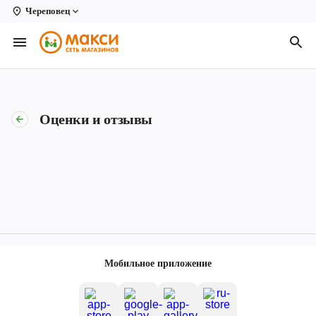
Череповец
Вологда
Архангельск
Великий Устюг
Оценки и отзывы
Киров
Кирово-Чепецк
Коряжма
Котлас
Новодвинск
Мобильное приложение
Рыбинск
Северодвинск