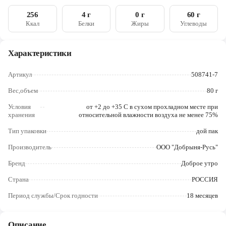
Череповец
256
4 г
0 г
60 г
Ккал
Белки
Жиры
Углеводы
Ярославль
Характеристики
Артикул
508741-7
Вес,объем
80 г
Условия
от +2 до +35 C в сухом прохладном месте при
хранения
относительной влажности воздуха не менее 75%
Тип упаковки
дой пак
Производитель
ООО "Добрыня-Русь"
Бренд
Доброе утро
Страна
РОССИЯ
Период службы/Срок годности
18 месяцев
Описание