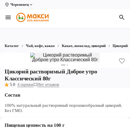
Череповец
Вологда
Архангельск
Великий Устюг
Каталог
Чай, кофе, какао
Какао, шоколад, цикорий
Цикорий
Киров
Кирово-Чепецк
Цикорий растворимый Доброе утро
Коряжма
Классический 80г
5.0
4 оценки
Нет отзывов
Котлас
Состав
Новодвинск
100% натуральный растворимый порошкообразный цикорий.
Рыбинск
Без ГМО.
Северодвинск
Пищевая ценность на 100 г