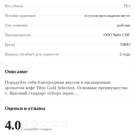
Череповец
Вес,объем
75 г
Ярославль
Условия хранения
в сухом прохладном месте
Тип упаковки
дой-пак
Производитель
ООО Чибо СНГ
Бренд
TIBIO
Период службы/Срок годности
2 года
Описание
Порадуйте себя благородным вкусом и насыщенным
ароматом кофе Tibio Gold Selection. Основные преимущества:
1. Высокий стандарт отбора зерен.
2. Особая золотистая обжарка.
3. Технология производства, которая наилучшим образом
Оценки и отзывы
сохраняет качество натурального кофе.
4.0
3
оценки
Нет отзывов