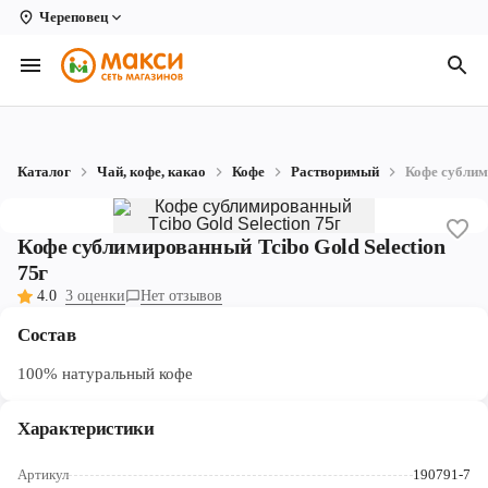
Череповец
Вологда
Архангельск
Великий Устюг
Каталог
Чай, кофе, какао
Кофе
Растворимый
Кофе сублим
Киров
Кирово-Чепецк
Кофе сублимированный Tсibo Gold Selection
75г
Коряжма
4.0
3 оценки
Нет отзывов
Котлас
Состав
Новодвинск
100% натуральный кофе
Рыбинск
Характеристики
Северодвинск
Артикул
190791-7