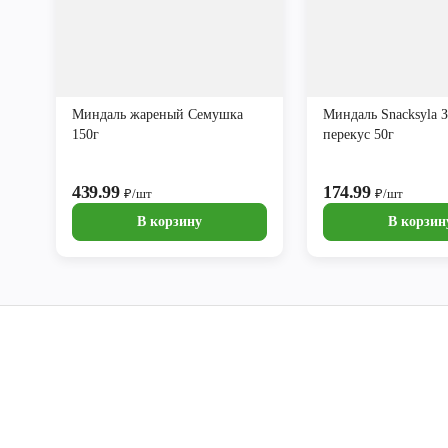
Миндаль жареный Семушка
Миндаль Snacksyla 
150г
перекус 50г
439.99
174.99
₽/шт
₽/шт
В корзину
В корзин