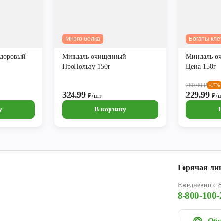
Много белка
Богаты кле
Здоровый
Миндаль очищенный
Миндаль о
ПроПользу 150г
Цена 150г
280.00
₽
-17%
324.99
229.99
₽/шт
₽/
у
В корзину
Горячая ли
Ежедневно с 8
8-800-100-
Обр