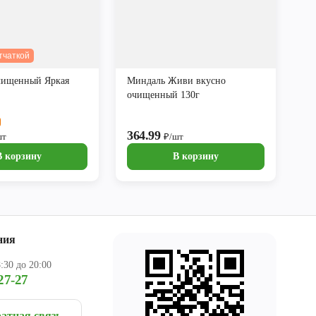
тчаткой
чищенный Яркая
Миндаль Живи вкусно
очищенный 130г
364.99
шт
₽/шт
В корзину
В корзину
ния
:30 до 20:00
27-27
атная связь