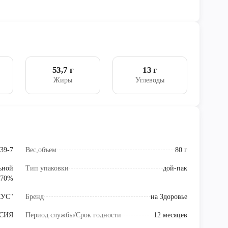
53,7 г
13 г
Жиры
Углеводы
39-7
Вес,объем
80 г
ьной
Тип упаковки
дой-пак
 70%
КУС"
Бренд
на Здоровье
СИЯ
Период службы/Срок годности
12 месяцев