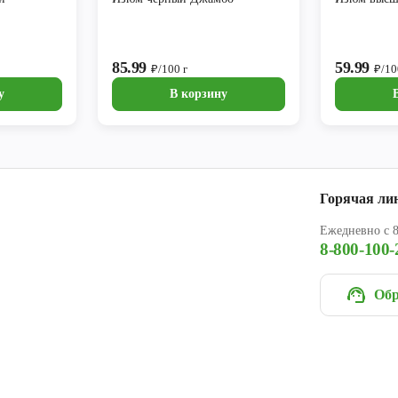
85.99
59.99
₽/100 г
₽/10
у
В корзину
Горячая ли
Ежедневно с 8
8-800-100-
Обр