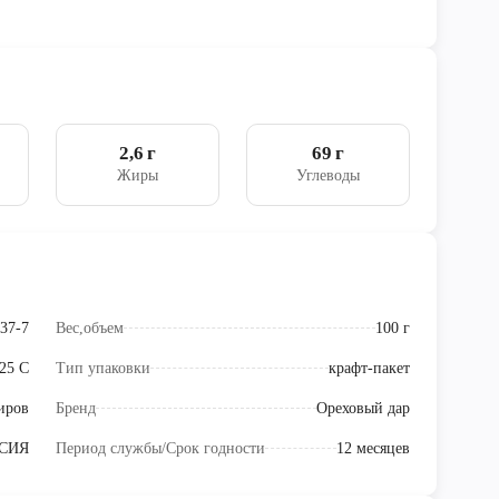
2,6 г
69 г
Жиры
Углеводы
37-7
Вес,объем
100 г
+25 С
Тип упаковки
крафт-пакет
иров
Бренд
Ореховый дар
СИЯ
Период службы/Срок годности
12 месяцев