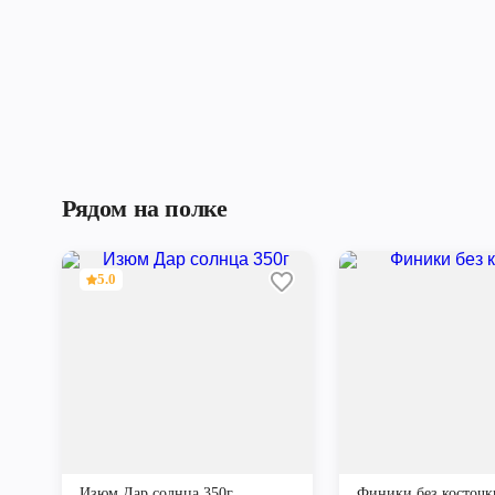
Рядом на полке
5.0
Изюм Дар солнца 350г
Финики без косточк