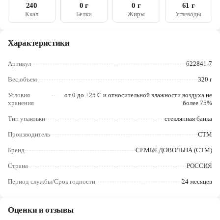
Череповец
240
0 г
0 г
61 г
Ккал
Белки
Жиры
Углеводы
Ярославль
Характеристики
Артикул
622841-7
Вес,объем
320 г
Условия
от 0 до +25 С и относительной влажности воздуха не
хранения
более 75%
Тип упаковки
стеклянная банка
Производитель
СТМ
Бренд
СЕМЬЯ ДОВОЛЬНА (СТМ)
Страна
РОССИЯ
Период службы/Срок годности
24 месяцев
Оценки и отзывы