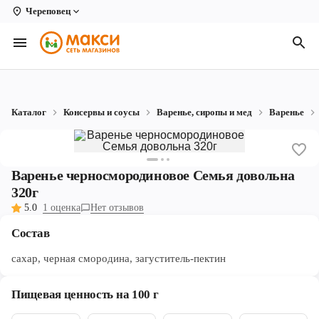
Череповец
Вологда
Архангельск
Великий Устюг
Каталог
Консервы и соусы
Варенье, сиропы и мед
Варенье
Киров
Кирово-Чепецк
Варенье черносмородиновое Семья довольна
Коряжма
320г
5.0
1 оценка
Нет отзывов
Котлас
Состав
Новодвинск
сахар, черная смородина, загуститель-пектин
Рыбинск
Пищевая ценность на 100 г
Северодвинск