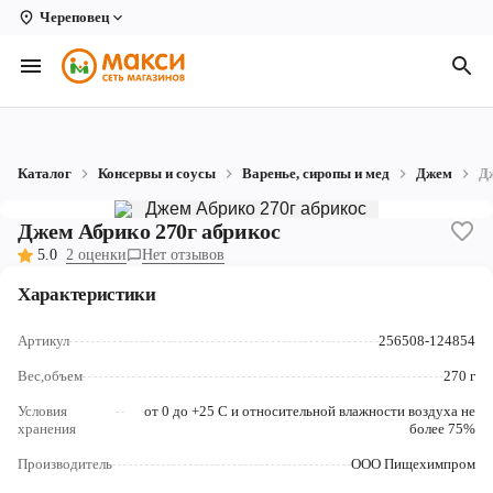
Череповец
Вологда
Архангельск
Великий Устюг
Каталог
Консервы и соусы
Варенье, сиропы и мед
Джем
Д
Киров
Джем Абрико 270г абрикос
Кирово-Чепецк
5.0
2 оценки
Нет отзывов
Коряжма
Характеристики
Котлас
Артикул
256508-124854
Новодвинск
Вес,объем
270 г
Условия
от 0 до +25 С и относительной влажности воздуха не
Рыбинск
хранения
более 75%
Северодвинск
Производитель
ООО Пищехимпром