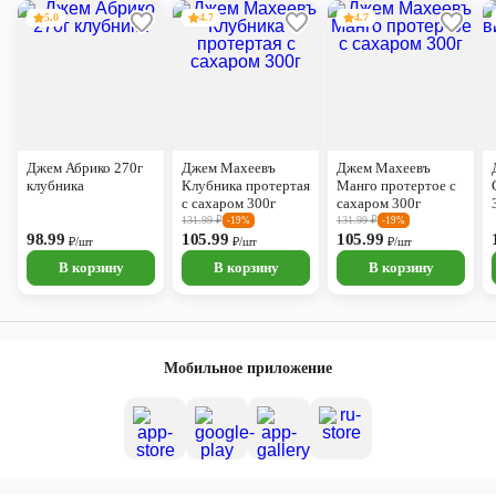
5.0
4.7
4.7
Джем Абрико 270г
Джем Махеевъ
Джем Махеевъ
клубника
Клубника протертая
Манго протертое с
с сахаром 300г
сахаром 300г
131.99
₽
131.99
₽
-19%
-19%
98.99
105.99
105.99
₽/шт
₽/шт
₽/шт
В корзину
В корзину
В корзину
Мобильное приложение