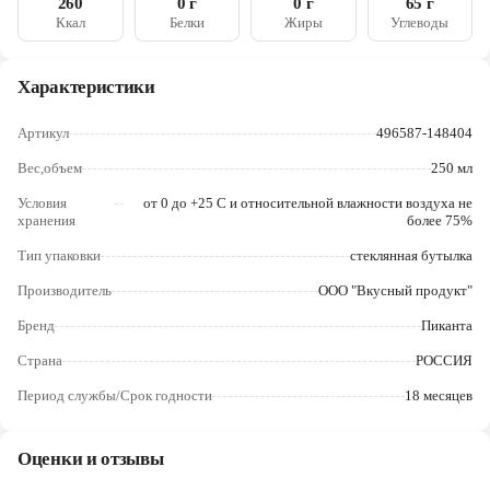
260
0 г
0 г
65 г
Череповец
Ккал
Белки
Жиры
Углеводы
Ярославль
Характеристики
Артикул
496587-148404
Вес,объем
250 мл
Условия
от 0 до +25 С и относительной влажности воздуха не
хранения
более 75%
Тип упаковки
стеклянная бутылка
Производитель
ООО "Вкусный продукт"
Бренд
Пиканта
Страна
РОССИЯ
Период службы/Срок годности
18 месяцев
Оценки и отзывы