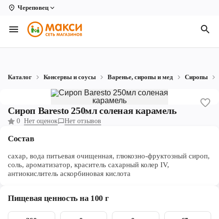
Череповец
Вологда
Архангельск
Великий Устюг
Каталог
Консервы и соусы
Варенье, сиропы и мед
Сиропы
Киров
Кирово-Чепецк
Сироп Baresto 250мл соленая карамель
0
Нет оценок
Нет отзывов
Коряжма
Состав
Котлас
сахар, вода питьевая очищенная, глюкозно-фруктозный сироп,
Новодвинск
соль, ароматизатор, краситель сахарный колер IV,
антиокислитель аскорбиновая кислота
Рыбинск
Пищевая ценность на 100 г
Северодвинск