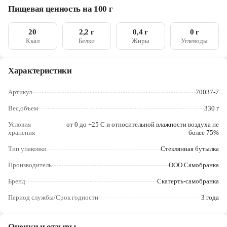
Череповец
Пищевая ценность на 100 г
Ярославль
20
2,2 г
0,4 г
0 г
Ккал
Белки
Жиры
Углеводы
Характеристики
Артикул
70037-7
Вес,объем
330 г
Условия
от 0 до +25 С и относительной влажности воздуха не
хранения
более 75%
Тип упаковки
Стеклянная бутылка
Производитель
ООО Самобранка
Бренд
Скатерть-самобранка
Период службы/Срок годности
3 года
Оценки и отзывы