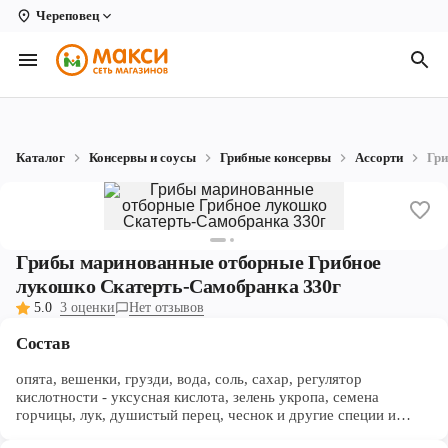
Череповец
Вологда
Архангельск
Великий Устюг
Каталог
Консервы и соусы
Грибные консервы
Ассорти
Гри
Киров
Кирово-Чепецк
Коряжма
Грибы маринованные отборные Грибное
лукошко Скатерть-Самобранка 330г
Котлас
5.0
3 оценки
Нет отзывов
Новодвинск
Состав
Рыбинск
опята, вешенки, грузди, вода, соль, сахар, регулятор
кислотности - уксусная кислота, зелень укропа, семена
горчицы, лук, душистый перец, чеснок и другие специи и
Северодвинск
пряности.