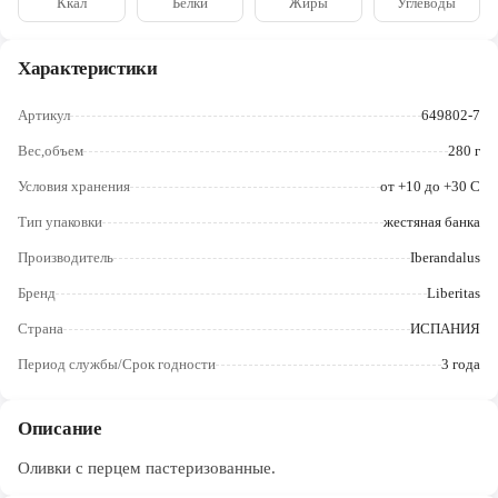
Ккал
Белки
Жиры
Углеводы
Череповец
Ярославль
Характеристики
Артикул
649802-7
Вес,объем
280 г
Условия хранения
от +10 до +30 C
Тип упаковки
жестяная банка
Производитель
Iberandalus
Бренд
Liberitas
Страна
ИСПАНИЯ
Период службы/Срок годности
3 года
Описание
Оливки с перцем пастеризованные.