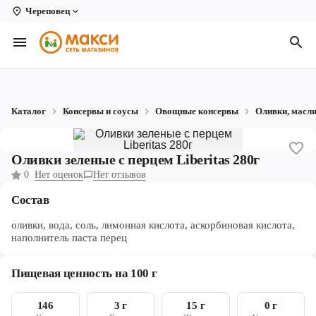
Череповец
Вологда
Архангельск
Великий Устюг
Каталог
Консервы и соусы
Овощные консервы
Оливки, масл
Киров
Кирово-Чепецк
Оливки зеленые с перцем Liberitas 280г
0
Нет оценок
Нет отзывов
Коряжма
Состав
Котлас
оливки, вода, соль, лимонная кислота, аскорбиновая кислота,
Новодвинск
наполнитель паста перец
Рыбинск
Пищевая ценность на 100 г
Северодвинск
146
3 г
15 г
0 г