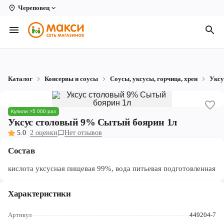
Череповец
Вологда
Архангельск
Великий Устюг
Каталог
Консервы и соусы
Соусы, уксусы, горчица, хрен
Уксу
Киров
Кирово-Чепецк
Купили >5 000 раз
Уксус столовый 9% Сытый боярин 1л
Коряжма
5.0
2 оценки
Нет отзывов
Котлас
Состав
Новодвинск
кислота уксусная пищевая 99%, вода питьевая подготовленная
Рыбинск
Характеристики
Северодвинск
Артикул
449204-7