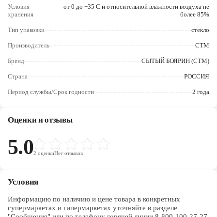
Череповец
Условия
от 0 до +35 С и относительной влажности воздуха не
хранения
более 85%
Ярославль
Тип упаковки
стекло
Производитель
СТМ
Бренд
СЫТЫЙ БОЯРИН (СТМ)
Страна
РОССИЯ
Период службы/Срок годности
2 года
Оценки и отзывы
5.0
2
оценки
Нет отзывов
Условия
Информацию по наличию и цене товара в конкретных 
супермаркетах и гипермаркетах уточняйте в разделе 
"Сообщения" или по телефону горячей линии 8-800-100-27-27. 
