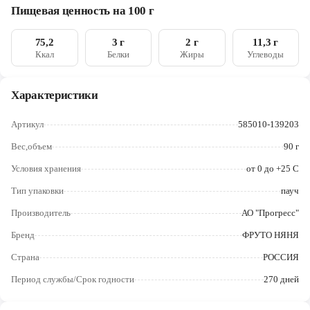
Череповец
Пищевая ценность на 100 г
Ярославль
75,2
3 г
2 г
11,3 г
Ккал
Белки
Жиры
Углеводы
Характеристики
Артикул
585010-139203
Вес,объем
90 г
Условия хранения
от 0 до +25 С
Тип упаковки
пауч
Производитель
АО "Прогресс"
Бренд
ФРУТО НЯНЯ
Страна
РОССИЯ
Период службы/Срок годности
270 дней