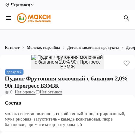
Череповец
Вологда
Архангельск
Великий Устюг
Каталог
Молоко, сыр, яйца
Детские молочные продукты
Десе
Киров
Кирово-Чепецк
Для детей
Коряжма
Пудинг Фрутоняня молочный с бананом 2,0%
90г Прогресс БЗМЖ
Котлас
0
Нет оценок
Нет отзывов
Новодвинск
Состав
Рыбинск
молоко восстановленное, сок яблочный концентрированный,
мука рисовая, загуститель - камедь ксантановая, пюре
банановое, ароматизатор натуральный
Северодвинск