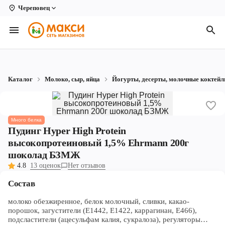
Череповец
Вологда
Архангельск
Великий Устюг
Каталог
Молоко, сыр, яйца
Йогурты, десерты, молочные коктейл
Киров
Кирово-Чепецк
Много белка
Коряжма
Пудинг Hyper High Protein
высокопротеиновый 1,5% Ehrmann 200г
Котлас
шоколад БЗМЖ
4.8
13 оценок
Нет отзывов
Новодвинск
Состав
Рыбинск
молоко обезжиренное, белок молочный, сливки, какао-
Северодвинск
порошок, загустители (Е1442, Е1422, каррагинан, Е466),
подсластители (ацесульфам калия, сукралоза), регуляторы