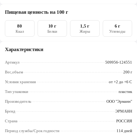
кислотности (пирофосфаты, трифосфаты, карбонаты калия,
Череповец
гидроксид натрия, гидроксид калия), лактаза, ароматизатор
Пищевая ценность на 100 г
натуральный. Продукт может содержать следы орехов,
Ярославль
глютена и яиц
80
10 г
1,5 г
6 г
Ккал
Белки
Жиры
Углеводы
Характеристики
Артикул
509956-124551
Вес,объем
200 г
Условия хранения
от +2 до +6 С
Тип упаковки
пластик
Производитель
ООО "Эрманн"
Бренд
ЭРМАНН
Страна
РОССИЯ
Период службы/Срок годности
114 дней