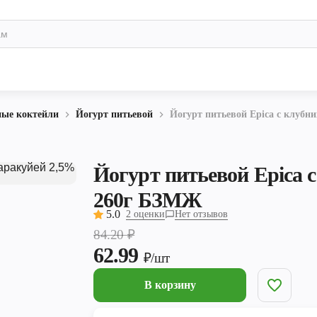
ные коктейли
Йогурт питьевой
Йогурт питьевой Epica с клубн
Йогурт питьевой Epica 
260г БЗМЖ
5.0
2 оценки
Нет отзывов
84.20
₽
62.99
₽/шт
В корзину