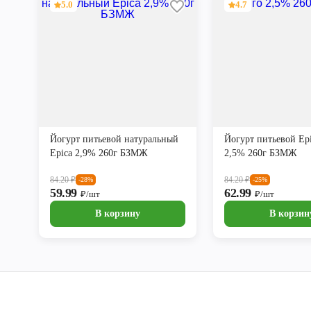
5.0
4.7
Йогурт питьевой натуральный
Йогурт питьевой Epi
Epica 2,9% 260г БЗМЖ
2,5% 260г БЗМЖ
84.20
₽
84.20
₽
-28%
-25%
59.99
62.99
₽/шт
₽/шт
В корзину
В корзин