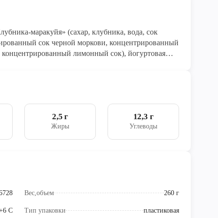
убника-маракуйя» (сахар, клубника, вода, сок
рированный сок черной моркови, концентрированный
, концентрированный лимонный сок), йогуртовая
2,5 г
12,3 г
Жиры
Углеводы
6728
Вес,объем
260 г
+6 С
Тип упаковки
пластиковая