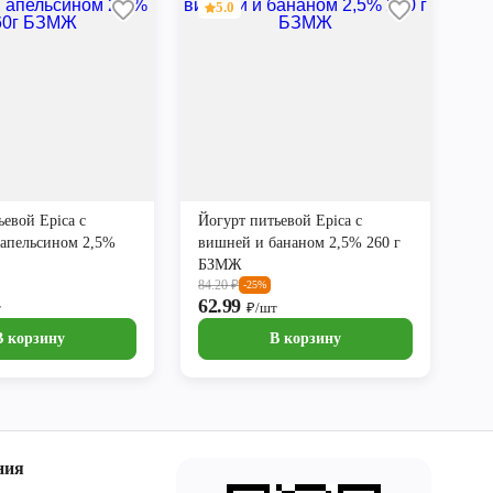
5.0
ьевой Epica с
Йогурт питьевой Epica с
 апельсином 2,5%
вишней и бананом 2,5% 260 г
БЗМЖ
84.20
₽
-25%
62.99
т
₽/шт
В корзину
В корзину
ния