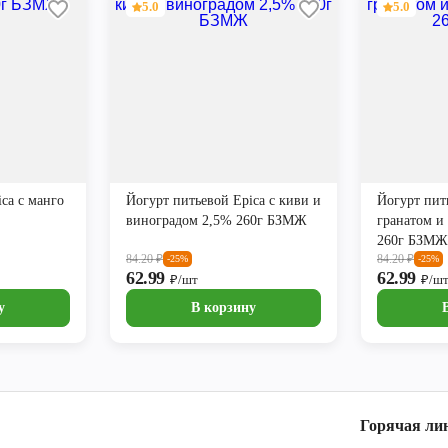
5.0
5.0
ca с манго
Йогурт питьевой Epica с киви и
Йогурт пит
виноградом 2,5% 260г БЗМЖ
гранатом и
260г БЗМЖ
84.20
₽
84.20
₽
-25%
-25%
62.99
62.99
₽/шт
₽/ш
у
В корзину
Горячая ли