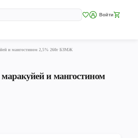
Войти
уйей и мангостином 2,5% 260г БЗМЖ
с маракуйей и мангостином