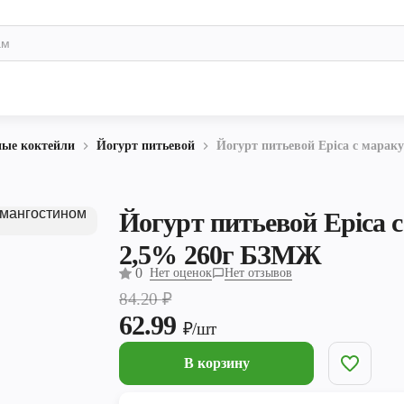
ные коктейли
Йогурт питьевой
Йогурт питьевой Epica с марак
Йогурт питьевой Epica 
2,5% 260г БЗМЖ
0
Нет оценок
Нет отзывов
84.20
₽
62.99
₽/шт
В корзину