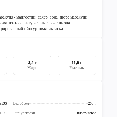
акуйя - мангостин (сахар, вода, пюре маракуйи,
роматизаторы натуральные, сок лимона
рированный), йогуртовая закваска
2,5 г
11,6 г
Жиры
Углеводы
9536
Вес,объем
260 г
 +6 С
Тип упаковки
пластиковая