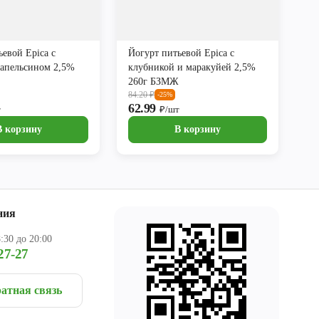
ьевой Epica с
Йогурт питьевой Epica с
 апельсином 2,5%
клубникой и маракуйей 2,5%
260г БЗМЖ
84.20
₽
-25%
62.99
т
₽/шт
В корзину
В корзину
ния
:30 до 20:00
27-27
атная связь