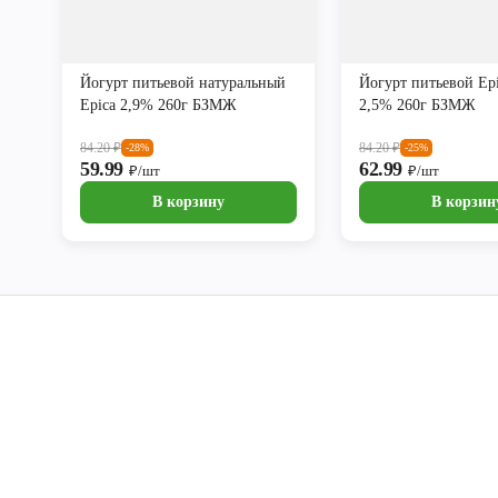
Йогурт питьевой натуральный
Йогурт питьевой Epi
Epica 2,9% 260г БЗМЖ
2,5% 260г БЗМЖ
84.20
₽
84.20
₽
-28%
-25%
59.99
62.99
₽/шт
₽/шт
В корзину
В корзин