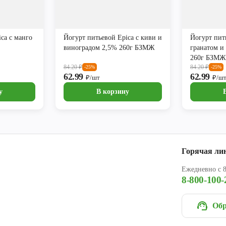
ca с манго
Йогурт питьевой Epica с киви и
Йогурт пит
виноградом 2,5% 260г БЗМЖ
гранатом и
260г БЗМЖ
84.20
₽
84.20
₽
-25%
-25%
62.99
62.99
₽/шт
₽/ш
у
В корзину
Горячая ли
Ежедневно с 8
8-800-100-
Обр