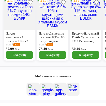
4.8
5.0
5.0
Йогурт
Йогурт Даниссимо
Продукт йогуртный
натуральный
Фантазия 6,9% 105г
Fruttis Супер экстра
греческий Teos 2%
с хрустящими
8% 115г малина,
Савушкин продукт
шариками с
ананас-дыня БЗМЖ
64.99
₽
84.99
₽
-10%
-13%
140г БЗМЖ
57.99
ягодным вкусом
73.49
50.49
₽/шт
₽/шт
₽/шт
БЗМЖ
В корзину
В корзину
В корзину
Мобильное приложение