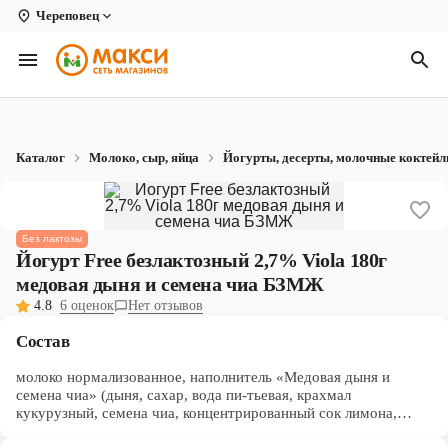
Череповец
Вологда
Архангельск
Великий Устюг
Каталог
Молоко, сыр, яйца
Йогурты, десерты, молочные коктейл
Киров
Кирово-Чепецк
Без лактозы
Коряжма
Йогурт Free безлактозный 2,7% Viola 180г
медовая дыня и семена чиа БЗМЖ
Котлас
4.8
6 оценок
Нет отзывов
Новодвинск
Состав
Рыбинск
молоко нормализованное, наполнитель «Медовая дыня и
семена чиа» (дыня, сахар, вода пи-тьевая, крахмал
кукурузный, семена чиа, концентрированный сок лимона,
Северодвинск
концентрированные соки моркови и тыквы, ароматизатор