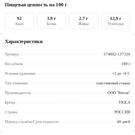
натуральный ), сухое обезжиренное молоко, молоч-ный белок,
Череповец
Пищевая ценность на 100 г
йогуртовая закваска.
Ярославль
92
3,9 г
2,7 г
12,9 г
Ккал
Белки
Жиры
Углеводы
Характеристики
Артикул
574892-137320
Вес,объем
180 г
Условия хранения
+2 до +6 С
Тип упаковки
пластиковый стакан
Производитель
ООО "Виола"
Бренд
VIOLA
Страна
РОССИЯ
Период службы/Срок годности
40 дней