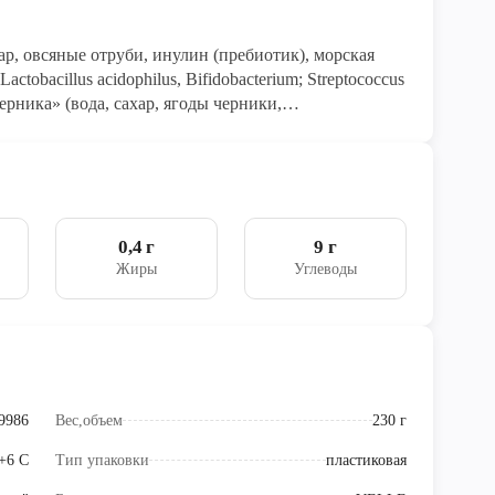
хар, овсяные отруби, инулин (пребиотик), морская
ctobacillus acidophilus, Bifidobacterium; Streptococcus
ерника» (вода, сахар, ягоды черники,
итель: пектины; ароматизаторы натуральные,
ости: лимонная кислота)
0,4 г
9 г
Жиры
Углеводы
9986
Вес,объем
230 г
 +6 С
Тип упаковки
пластиковая