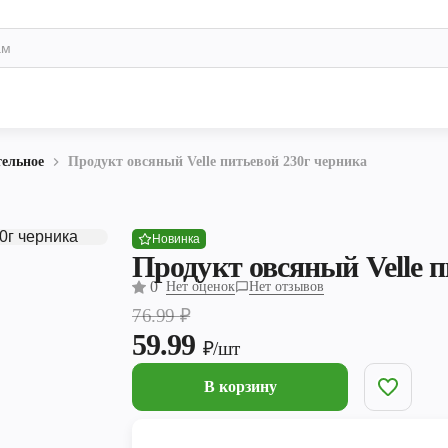
тельное
Продукт овсяный Velle питьевой 230г черника
Новинка
Продукт овсяный Velle 
0
Нет оценок
Нет отзывов
76.99
₽
59.99
₽/шт
В корзину