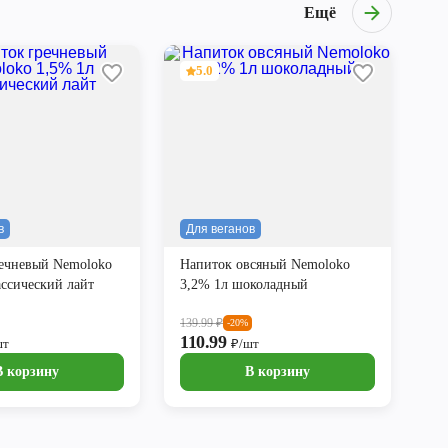
Ещё
5.0
в
Для веганов
ечневый Nemoloko
Напиток овсяный Nemoloko
ассический лайт
3,2% 1л шоколадный
139.99
₽
-20%
110.99
шт
₽/шт
В корзину
В корзину