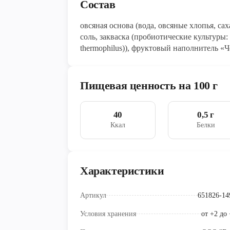
Состав
овсяная основа (вода, овсяные хлопья, са
соль, закваска (пробиотические культуры: La
thermophilus)), фруктовый наполнитель «Ч
концентрированный яблочный сок, загуст
краситель: антоцианы; регулятор кислотн
Пищевая ценность на 100 г
40
0,5 г
Ккал
Белки
Характеристики
Артикул
651826-14
Условия хранения
от +2 до