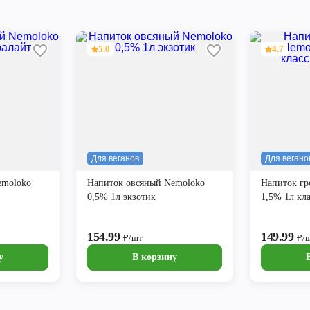
5.0
4.7
Для веганов
Для вегано
emoloko
Напиток овсяный Nemoloko
Напиток гр
0,5% 1л экзотик
1,5% 1л кл
154.99
149.99
₽/шт
₽/
у
В корзину