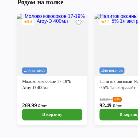
Рядом на полке
5.0
5.0
Для веганов
Для веганов
Молоко кокосовое 17-19%
Напиток овсяный N
Aroy-D 400мл
0,5% 1л экстралайт
129.99
₽
-28%
269.99
92.49
₽/шт
₽/шт
В корзину
В корзин