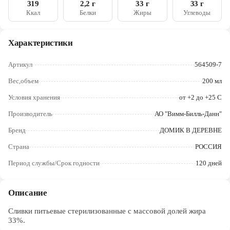
319
2,2 г
33 г
33 г
Череповец
Ккал
Белки
Жиры
Углеводы
Ярославль
Характеристики
Артикул
564509-7
Вес,объем
200 мл
Условия хранения
от +2 до +25 С
Производитель
АО "Вимм-Билль-Данн"
Бренд
ДОМИК В ДЕРЕВНЕ
Страна
РОССИЯ
Период службы/Срок годности
120 дней
Описание
Сливки питьевые стерилизованные с массовой долей жира
33%.