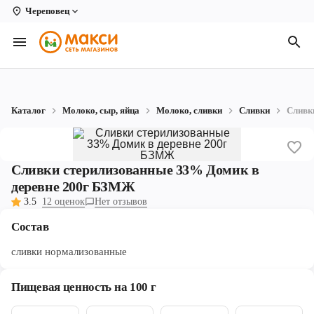
Череповец
Вологда
Архангельск
Великий Устюг
Каталог
Молоко, сыр, яйца
Молоко, сливки
Сливки
Сливк
Киров
Кирово-Чепецк
Сливки стерилизованные 33% Домик в
Коряжма
деревне 200г БЗМЖ
3.5
12 оценок
Нет отзывов
Котлас
Состав
Новодвинск
сливки нормализованные
Рыбинск
Пищевая ценность на 100 г
Северодвинск