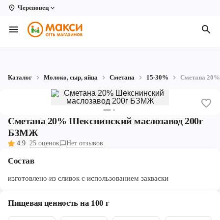
Череповец
Вологда
Архангельск
Великий Устюг
Каталог
Молоко, сыр, яйца
Сметана
15-30%
Сметана 20%
Киров
Кирово-Чепецк
Сметана 20% Шекснинский маслозавод 200г
Коряжма
БЗМЖ
4.9
25 оценок
Нет отзывов
Котлас
Состав
Новодвинск
изготовлено из сливок с использованием закваски
Рыбинск
Пищевая ценность на 100 г
Северодвинск