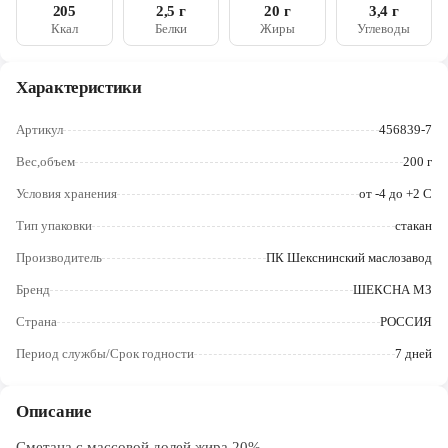
Череповец
205
2,5 г
20 г
3,4 г
Ккал
Белки
Жиры
Углеводы
Ярославль
Характеристики
Артикул
456839-7
Вес,объем
200 г
Условия хранения
от -4 до +2 C
Тип упаковки
стакан
Производитель
ПК Шекснинский маслозавод
Бренд
ШЕКСНА МЗ
Страна
РОССИЯ
Период службы/Срок годности
7 дней
Описание
Сметана с массовой долей жира 20%.