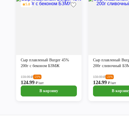
5.0
Сыр плавленый Burger 45%
Сыр плавленый Bur
200г с беконом БЗМЖ
200г сливочный Б
159.99
₽
159.99
₽
-21%
-21%
124.99
124.99
₽/шт
₽/шт
В корзину
В корзин