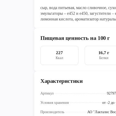
сыр, вода питьевая, масло сливочное, сух
эмульгаторы – е452 и е450, загустители – 
лимонная кислота, ароматизатор натураль
(подсолнечное масло, краситель каротины
Пищевая ценность на 100 г
227
16,7 г
Ккал
Белки
Характеристики
Артикул
92797
Условия хранения
от -2 до
Производитель
АО "Лакталис Вос