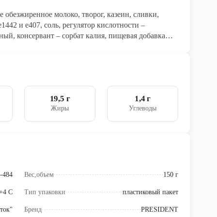
ое обезжиренное молоко, творог, казеин, сливки,
е1442 и е407, соль, регулятор кислотности –
ный, консервант – сорбат калия, пищевая добавка
, антиокислитель альфа-токоферол).
19,5 г
1,4 г
Жиры
Углеводы
-484
Вес,объем
150 г
 +4 C
Тип упаковки
пластиковый пакет
ток"
Бренд
PRESIDENT