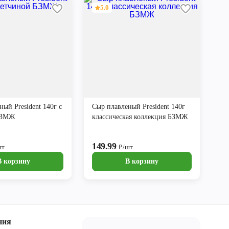
5.0
ый President 140г с
Сыр плавленый President 140г
БЗМЖ
классическая коллекция БЗМЖ
149.99
шт
₽/шт
В корзину
В корзину
ния