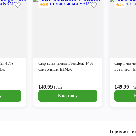
5.0
5.0
ger 45%
Сыр плавленый President 140г
Сыр плавлен
ЗМЖ
сливочный БЗМЖ
ветчиной 
149.99
149.99
₽/шт
₽/
у
В корзину
Горячая ли