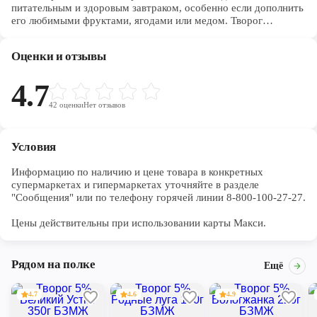
питательным и здоровым завтраком, особенно если дополнить
его любимыми фруктами, ягодами или медом. Творог
нормализует обмен веществ в организме, в частности,
регулирует жировой обмен. Регулярное употребление творога
Оценки и отзывы
способствует выведению избытка жидкости из организма.
Творог рекомендуется употреблять при отёках,
гипертонической болезни, заболеваниях печени. Творог
4.7
является богатым источником кальция, поэтому способствует
42
оценки
Нет отзывов
профилактике остеопороза.
Условия
Информацию по наличию и цене товара в конкретных 
супермаркетах и гипермаркетах уточняйте в разделе 
"Сообщения" или по телефону горячей линии 8-800-100-27-27. 

Цены действительны при использовании карты Макси.
Рядом на полке
Ещё
4.7
4.6
4.9