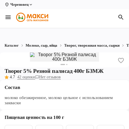
Череповец
Вологда
Архангельск
Великий Устюг
Каталог
Молоко, сыр, яйца
Творог, творожная масса, сырки
Т
Киров
Кирово-Чепецк
Творог 5% Резной палисад 400г БЗМЖ
Коряжма
4.7
42 оценки
Нет отзывов
Котлас
Состав
Новодвинск
молоко обезжиренное, молоко цельное с использованием
закваски
Рыбинск
Пищевая ценность на 100 г
Северодвинск