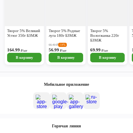
Творог 5% Великий
Творог 5% Родные
Творог 5%
Устюг 350г БЗМЖ
луга 180г БЗМЖ
Вологжанка 220г
БЗМЖ
66.40
₽
-14%
164.99
56.99
69.99
₽/шт
₽/шт
₽/шт
В корзину
В корзину
В корзину
Мобильное приложение
Горячая линия