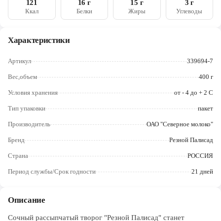
121
16 г
15 г
3 г
Череповец
Ккал
Белки
Жиры
Углеводы
Ярославль
Характеристики
Артикул
339694-7
Вес,объем
400 г
Условия хранения
от - 4 до + 2 С
Тип упаковки
пакет
Производитель
ОАО "Северное молоко"
Бренд
Резной Палисад
Страна
РОССИЯ
Период службы/Срок годности
21 дней
Описание
Сочный рассыпчатый творог "Резной Палисад" станет