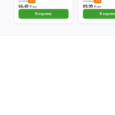
81.99
₽
144.99
₽
-18%
-37%
66.49
89.99
₽/шт
₽/шт
В корзину
В корзин