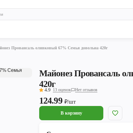
йонез Провансаль оливковый 67% Семья довольна 420г
Майонез Провансаль ол
420г
4.9
13 оценок
Нет отзывов
124.99
₽/шт
В корзину