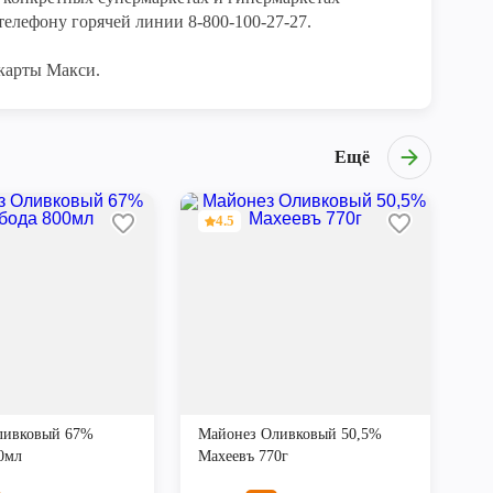
елефону горячей линии 8-800-100-27-27. 

карты Макси.
Ещё
4.5
ливковый 67%
Майонез Оливковый 50,5%
0мл
Махеевъ 770г