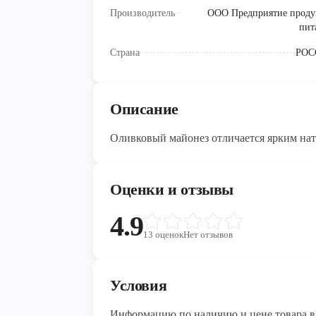
Производитель
ООО Предприятие проду
пит
Страна
РОС
Описание
Оливковый майонез отличается ярким нат
Оценки и отзывы
4.9
13
оценок
Нет отзывов
Условия
Информацию по наличию и цене товара в 