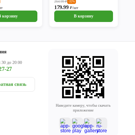
264.99
₽
-32%
179.99
шт
₽/шт
В корзину
В корзину
ния
:30 до 20:00
27-27
атная связь
Наведите камеру, чтобы скачать
приложение