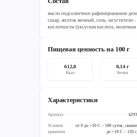
Состав
масло подсолнечное рафинированное дезод
сахар, желток яичный, соль, загустители -
кислотности (уксусная кислота, молочная 
натрия), ароматизаторы, к
Пищевая ценность на 100 г
612,8
0,14 г
Ккал
Белки
Характеристики
Артикул
4293
Условия
от 0 до +10 С – 180 суток; свыш
хранения
до +18 С – 120 