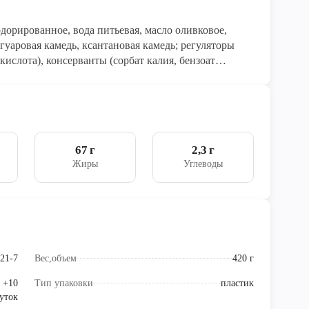
орированное, вода питьевая, масло оливковое,
 гуаровая камедь, ксантановая камедь; регуляторы
кислота), консерванты (сорбат калия, бензоат
раситель – каротины, антиокислитель Е 385.
67 г
2,3 г
Жиры
Углеводы
21-7
Вес,объем
420 г
е +10
Тип упаковки
пластик
суток