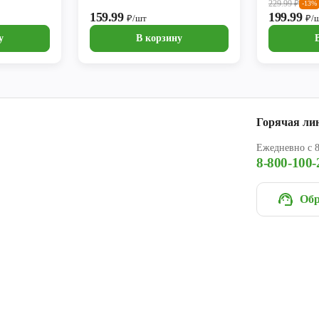
229.99
₽
-13%
159.99
199.99
₽/шт
₽/
у
В корзину
Горячая ли
Ежедневно с 8
8-800-100-
Обр