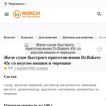
Череповец
Вологда
Архангельск
Великий Устюг
Каталог
Бакалея
Для выпечки
Добавки для выпечки
Желе
Киров
Кирово-Чепецк
Желе сухое быстрого приготовления Dr.Bakers
Коряжма
45г со вкусом вишни и черешни
5.0
1 оценка
Нет отзывов
Котлас
Состав
Новодвинск
сахар, желатин пищевой, регулятор кислотности: лимонная
Рыбинск
кислота, ароматизатор, краситель: антоцианы, концентрат из
моркови
Северодвинск
Пищевая ценность на 100 г